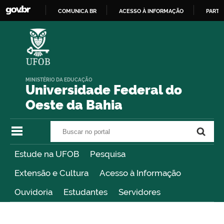
COMUNICA BR
ACESSO À INFORMAÇÃO
PARTI
IR
PARA
O
CONTEÚDO
MINISTÉRIO DA EDUCAÇÃO
Universidade Federal do
Oeste da Bahia
Buscar no portal
Buscar no portal
Estude na UFOB
Pesquisa
Extensão e Cultura
Acesso à Informação
Ouvidoria
Estudantes
Servidores