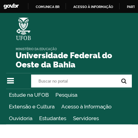
COMUNICA BR
ACESSO À INFORMAÇÃO
PARTI
IR
PARA
O
CONTEÚDO
MINISTÉRIO DA EDUCAÇÃO
Universidade Federal do
Oeste da Bahia
Buscar no portal
Buscar no portal
Estude na UFOB
Pesquisa
Extensão e Cultura
Acesso à Informação
Ouvidoria
Estudantes
Servidores