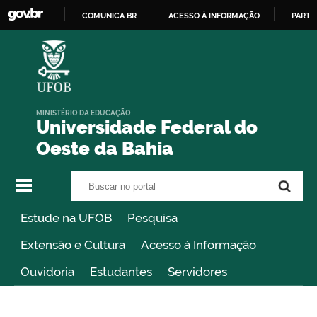
COMUNICA BR
ACESSO À INFORMAÇÃO
PARTI
IR
PARA
O
CONTEÚDO
MINISTÉRIO DA EDUCAÇÃO
Universidade Federal do
Oeste da Bahia
Buscar no portal
Buscar no portal
Estude na UFOB
Pesquisa
Extensão e Cultura
Acesso à Informação
Ouvidoria
Estudantes
Servidores