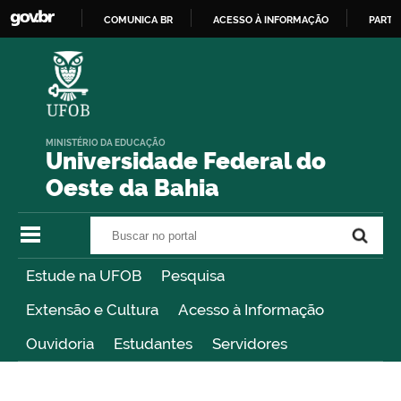
COMUNICA BR
ACESSO À INFORMAÇÃO
PARTI
IR
PARA
O
CONTEÚDO
MINISTÉRIO DA EDUCAÇÃO
Universidade Federal do
Oeste da Bahia
Buscar no portal
Buscar no portal
Estude na UFOB
Pesquisa
Extensão e Cultura
Acesso à Informação
Ouvidoria
Estudantes
Servidores