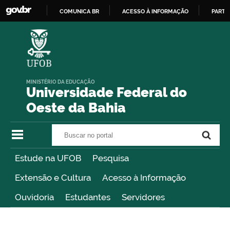
COMUNICA BR
ACESSO À INFORMAÇÃO
PARTI
IR
PARA
O
CONTEÚDO
MINISTÉRIO DA EDUCAÇÃO
Universidade Federal do
Oeste da Bahia
Buscar no portal
Buscar no portal
Estude na UFOB
Pesquisa
Extensão e Cultura
Acesso à Informação
Ouvidoria
Estudantes
Servidores