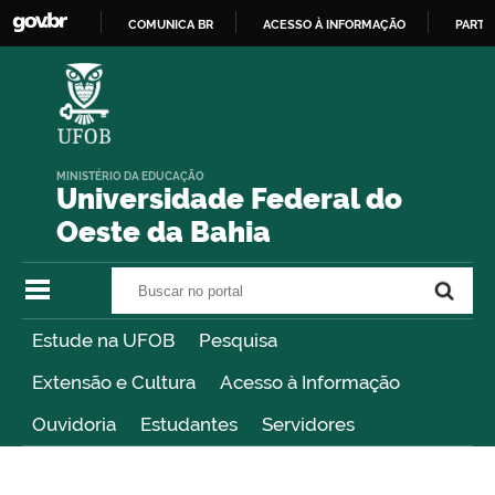
COMUNICA BR
ACESSO À INFORMAÇÃO
PARTI
IR
PARA
O
CONTEÚDO
MINISTÉRIO DA EDUCAÇÃO
Universidade Federal do
Oeste da Bahia
Buscar no portal
Buscar no portal
Estude na UFOB
Pesquisa
Extensão e Cultura
Acesso à Informação
Ouvidoria
Estudantes
Servidores