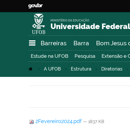
MINISTÉRIO DA EDUCAÇÃO
Universidade Federal
Barreiras
Barra
Bom Jesus 
Estude na UFOB
Pesquisa
Extensão e 
A UFOB
Estrutura
Diretorias
2Fevereiro2024.pdf
— 1837 KB