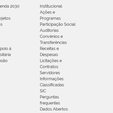
genda 2030
Institucional
Ações e
ojetos
Programas
os
Participação Social
Auditorias
Convênios e
Transferências
poio à
Receitas e
itária
Despesas
nsão
Licitações e
Contratos
Servidores
Informações
Classificadas
SIC
Perguntas
frequentes
Dados Abertos