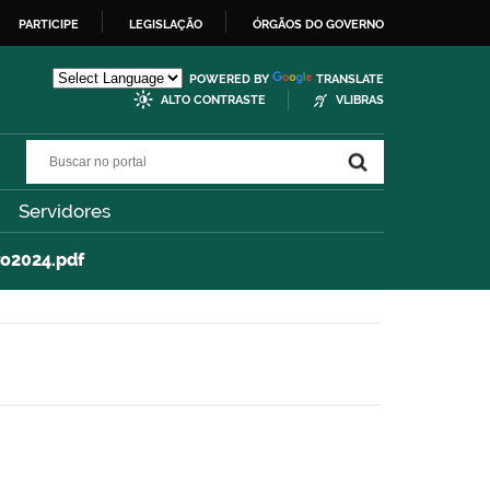
PARTICIPE
LEGISLAÇÃO
ÓRGÃOS DO GOVERNO
POWERED BY
TRANSLATE
ALTO CONTRASTE
VLIBRAS
Buscar no portal
Buscar no portal
Servidores
ro2024.pdf