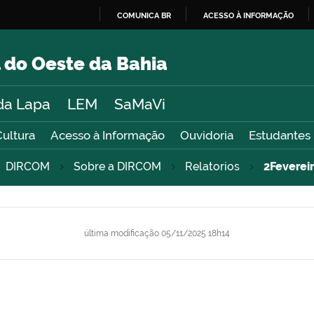
COMUNICA BR
ACESSO À INFORMAÇÃO
IR
PARA
 do Oeste da Bahia
O
CONTEÚDO
da Lapa
LEM
SaMaVi
Cultura
Acesso à Informação
Ouvidoria
Estudantes
DIRCOM
Sobre a DIRCOM
Relatorios
2Feverei
última modificação
05/11/2025 18h14