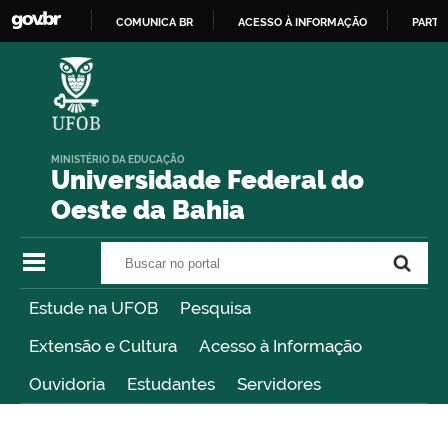
COMUNICA BR
ACESSO À INFORMAÇÃO
PARTI
IR
PARA
O
CONTEÚDO
MINISTÉRIO DA EDUCAÇÃO
Universidade Federal do
Oeste da Bahia
Buscar no portal
Buscar no portal
Estude na UFOB
Pesquisa
Extensão e Cultura
Acesso à Informação
Ouvidoria
Estudantes
Servidores