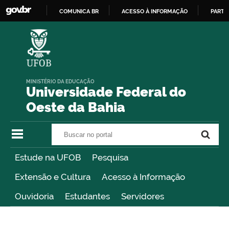
COMUNICA BR
ACESSO À INFORMAÇÃO
PARTI
IR
PARA
O
CONTEÚDO
MINISTÉRIO DA EDUCAÇÃO
Universidade Federal do
Oeste da Bahia
Buscar no portal
Buscar no portal
Estude na UFOB
Pesquisa
Extensão e Cultura
Acesso à Informação
Ouvidoria
Estudantes
Servidores