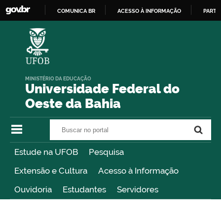
COMUNICA BR
ACESSO À INFORMAÇÃO
PARTI
IR
PARA
O
CONTEÚDO
MINISTÉRIO DA EDUCAÇÃO
Universidade Federal do
Oeste da Bahia
Buscar no portal
Buscar no portal
Estude na UFOB
Pesquisa
Extensão e Cultura
Acesso à Informação
Ouvidoria
Estudantes
Servidores