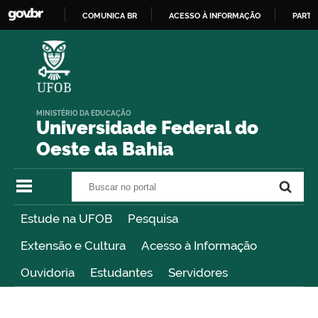
COMUNICA BR
ACESSO À INFORMAÇÃO
PARTI
IR
PARA
O
CONTEÚDO
MINISTÉRIO DA EDUCAÇÃO
Universidade Federal do
Oeste da Bahia
Buscar no portal
Buscar no portal
Estude na UFOB
Pesquisa
Extensão e Cultura
Acesso à Informação
Ouvidoria
Estudantes
Servidores