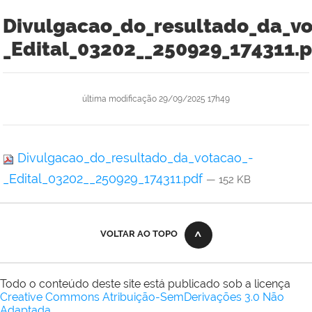
Divulgacao_do_resultado_da_vo
_Edital_03202__250929_174311.
última modificação
29/09/2025 17h49
Divulgacao_do_resultado_da_votacao_-
_Edital_03202__250929_174311.pdf
— 152 KB
VOLTAR AO TOPO
Todo o conteúdo deste site está publicado sob a licença
Creative Commons Atribuição-SemDerivações 3.0 Não
Adaptada
.