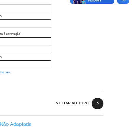
io
ito à aprovação)
io
 horas.
VOLTAR AO TOPO
 Não Adaptada
.