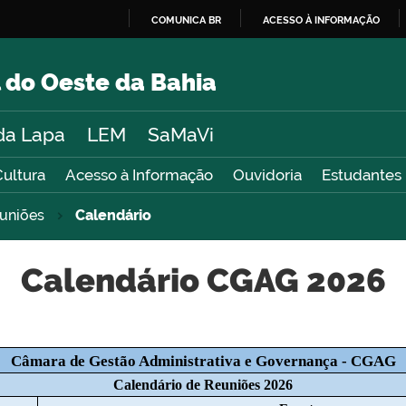
COMUNICA BR
ACESSO À INFORMAÇÃO
IR
PARA
 do Oeste da Bahia
O
CONTEÚDO
da Lapa
LEM
SaMaVi
Cultura
Acesso à Informação
Ouvidoria
Estudantes
uniões
Calendário
Calendário CGAG 2026
Câmara de Gestão Administrativa e Governança - CGAG
Calendário de Reuniões 2026