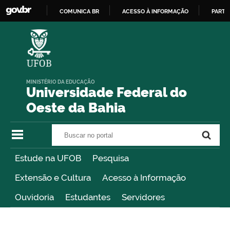
COMUNICA BR
ACESSO À INFORMAÇÃO
PARTI
IR
PARA
O
CONTEÚDO
MINISTÉRIO DA EDUCAÇÃO
Universidade Federal do
Oeste da Bahia
Buscar no portal
Buscar no portal
Estude na UFOB
Pesquisa
Extensão e Cultura
Acesso à Informação
Ouvidoria
Estudantes
Servidores