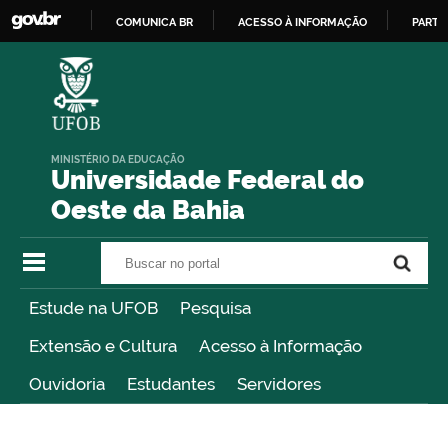
COMUNICA BR
ACESSO À INFORMAÇÃO
PARTI
IR
PARA
O
CONTEÚDO
MINISTÉRIO DA EDUCAÇÃO
Universidade Federal do
Oeste da Bahia
Buscar no portal
Buscar no portal
Estude na UFOB
Pesquisa
Extensão e Cultura
Acesso à Informação
Ouvidoria
Estudantes
Servidores