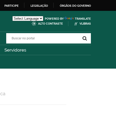
PARTICIPE
LEGISLAÇÃO
ÓRGÃOS DO GOVERNO
POWERED BY
TRANSLATE
ALTO CONTRASTE
VLIBRAS
Buscar no portal
Buscar no portal
Servidores
ica