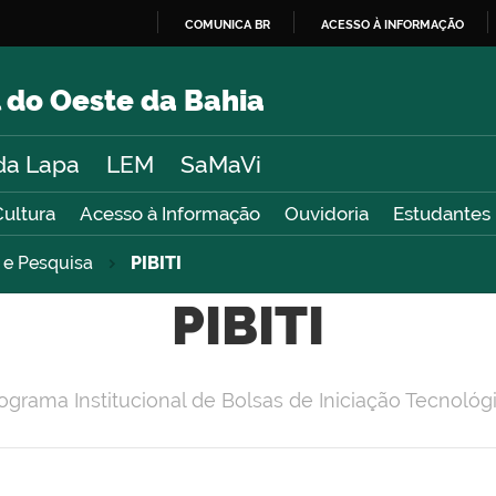
COMUNICA BR
ACESSO À INFORMAÇÃO
IR
PARA
 do Oeste da Bahia
O
CONTEÚDO
da Lapa
LEM
SaMaVi
Cultura
Acesso à Informação
Ouvidoria
Estudantes
e Pesquisa
PIBITI
PIBITI
ograma Institucional de Bolsas de Iniciação Tecnológ