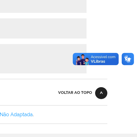
VOLTAR AO TOPO
 Não Adaptada
.