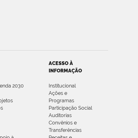
ACESSO À
INFORMAÇÃO
genda 2030
Institucional
Ações e
ojetos
Programas
os
Participação Social
Auditorias
Convênios e
Transferências
poio à
Receitas e