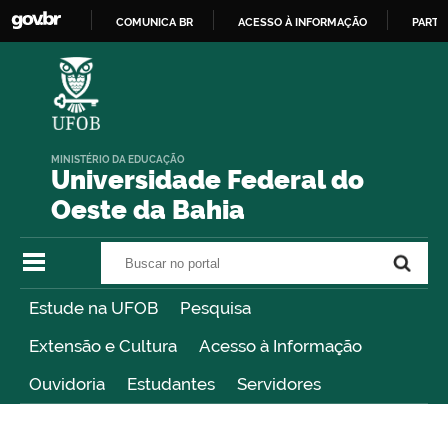
COMUNICA BR
ACESSO À INFORMAÇÃO
PARTI
IR
PARA
O
CONTEÚDO
MINISTÉRIO DA EDUCAÇÃO
Universidade Federal do
Oeste da Bahia
Buscar no portal
Buscar no portal
Estude na UFOB
Pesquisa
Extensão e Cultura
Acesso à Informação
Ouvidoria
Estudantes
Servidores