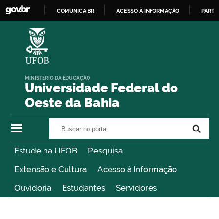
COMUNICA BR
ACESSO À INFORMAÇÃO
PARTI
IR
PARA
O
CONTEÚDO
MINISTÉRIO DA EDUCAÇÃO
Universidade Federal do
Oeste da Bahia
Buscar no portal
Buscar no portal
Estude na UFOB
Pesquisa
Extensão e Cultura
Acesso à Informação
Ouvidoria
Estudantes
Servidores