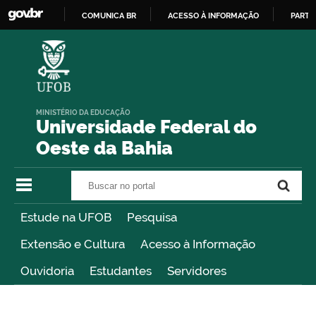
COMUNICA BR
ACESSO À INFORMAÇÃO
PARTI
IR
PARA
O
CONTEÚDO
MINISTÉRIO DA EDUCAÇÃO
Universidade Federal do
Oeste da Bahia
Buscar no portal
Buscar no portal
Estude na UFOB
Pesquisa
Extensão e Cultura
Acesso à Informação
Ouvidoria
Estudantes
Servidores