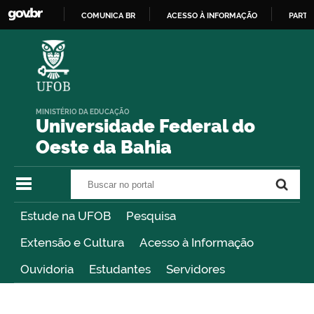
COMUNICA BR
ACESSO À INFORMAÇÃO
PARTI
IR
PARA
O
CONTEÚDO
MINISTÉRIO DA EDUCAÇÃO
Universidade Federal do
Oeste da Bahia
Buscar no portal
Buscar no portal
Estude na UFOB
Pesquisa
Extensão e Cultura
Acesso à Informação
Ouvidoria
Estudantes
Servidores