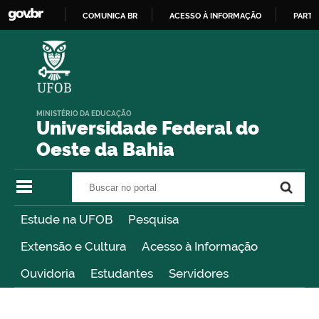
COMUNICA BR
ACESSO À INFORMAÇÃO
PARTI
IR
PARA
O
CONTEÚDO
MINISTÉRIO DA EDUCAÇÃO
Universidade Federal do
Oeste da Bahia
Buscar no portal
Buscar no portal
Estude na UFOB
Pesquisa
Extensão e Cultura
Acesso à Informação
Ouvidoria
Estudantes
Servidores