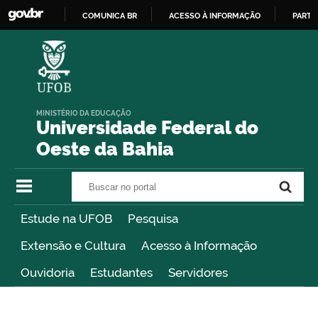
COMUNICA BR
ACESSO À INFORMAÇÃO
PARTI
IR
PARA
O
CONTEÚDO
MINISTÉRIO DA EDUCAÇÃO
Universidade Federal do
Oeste da Bahia
Buscar no portal
Buscar no portal
Estude na UFOB
Pesquisa
Extensão e Cultura
Acesso à Informação
Ouvidoria
Estudantes
Servidores