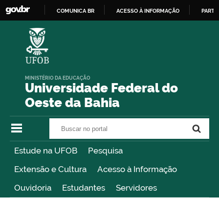
COMUNICA BR
ACESSO À INFORMAÇÃO
PARTI
IR
PARA
O
CONTEÚDO
MINISTÉRIO DA EDUCAÇÃO
Universidade Federal do
Oeste da Bahia
Buscar no portal
Buscar no portal
Estude na UFOB
Pesquisa
Extensão e Cultura
Acesso à Informação
Ouvidoria
Estudantes
Servidores