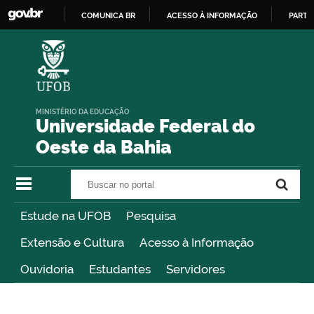
COMUNICA BR
ACESSO À INFORMAÇÃO
PARTI
IR
PARA
O
CONTEÚDO
MINISTÉRIO DA EDUCAÇÃO
Universidade Federal do
Oeste da Bahia
Buscar no portal
Buscar no portal
Estude na UFOB
Pesquisa
Extensão e Cultura
Acesso à Informação
Ouvidoria
Estudantes
Servidores