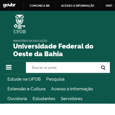
COMUNICA BR
ACESSO À INFORMAÇÃO
PARTI
IR
PARA
O
CONTEÚDO
MINISTÉRIO DA EDUCAÇÃO
Universidade Federal do
Oeste da Bahia
Buscar no portal
Buscar no portal
Estude na UFOB
Pesquisa
Extensão e Cultura
Acesso à Informação
Ouvidoria
Estudantes
Servidores