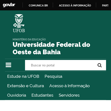
COMUNICA BR
ACESSO À INFORMAÇÃO
PARTI
IR
PARA
O
CONTEÚDO
MINISTÉRIO DA EDUCAÇÃO
Universidade Federal do
Oeste da Bahia
Buscar no portal
Buscar no portal
Estude na UFOB
Pesquisa
Extensão e Cultura
Acesso à Informação
Ouvidoria
Estudantes
Servidores