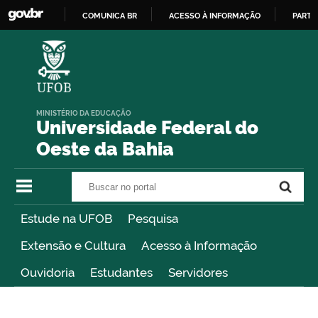
COMUNICA BR
ACESSO À INFORMAÇÃO
PARTI
IR
PARA
O
CONTEÚDO
MINISTÉRIO DA EDUCAÇÃO
Universidade Federal do
Oeste da Bahia
Buscar no portal
Buscar no portal
Estude na UFOB
Pesquisa
Extensão e Cultura
Acesso à Informação
Ouvidoria
Estudantes
Servidores