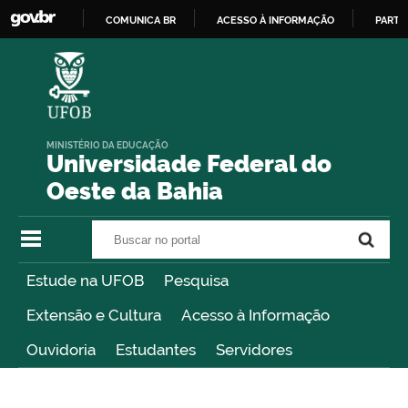
COMUNICA BR
ACESSO À INFORMAÇÃO
PARTI
IR
PARA
O
CONTEÚDO
MINISTÉRIO DA EDUCAÇÃO
Universidade Federal do
Oeste da Bahia
Buscar no portal
Buscar no portal
Estude na UFOB
Pesquisa
Extensão e Cultura
Acesso à Informação
Ouvidoria
Estudantes
Servidores