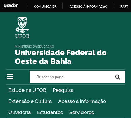
COMUNICA BR
ACESSO À INFORMAÇÃO
PARTI
IR
PARA
O
CONTEÚDO
MINISTÉRIO DA EDUCAÇÃO
Universidade Federal do
Oeste da Bahia
Buscar no portal
Buscar no portal
Estude na UFOB
Pesquisa
Extensão e Cultura
Acesso à Informação
Ouvidoria
Estudantes
Servidores