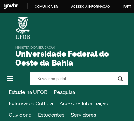
COMUNICA BR
ACESSO À INFORMAÇÃO
PARTI
IR
PARA
O
CONTEÚDO
MINISTÉRIO DA EDUCAÇÃO
Universidade Federal do
Oeste da Bahia
Buscar no portal
Buscar no portal
Estude na UFOB
Pesquisa
Extensão e Cultura
Acesso à Informação
Ouvidoria
Estudantes
Servidores