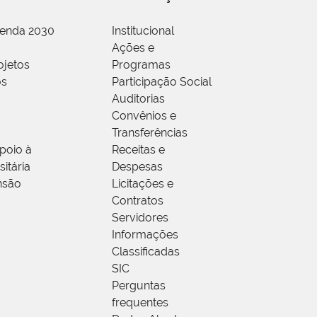
genda 2030
Institucional
Ações e
ojetos
Programas
os
Participação Social
Auditorias
Convênios e
Transferências
poio à
Receitas e
itária
Despesas
nsão
Licitações e
Contratos
Servidores
Informações
Classificadas
SIC
Perguntas
frequentes