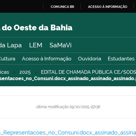
COMUNICA BR
ACESSO À INFORMAÇÃO
IR
PARA
 do Oeste da Bahia
O
CONTEÚDO
da Lapa
LEM
SaMaVi
Cultura
Acesso à Informação
Ouvidoria
Estudantes
icas
2025
EDITAL DE CHAMADA PÚBLICA CE/SODS
sentacoes_no_Consuni.docx_assinado_assinado_assinado.
última modificação
09/10/2025 15h36
_Representacoes_no_Consuni.docx_assinado_assina