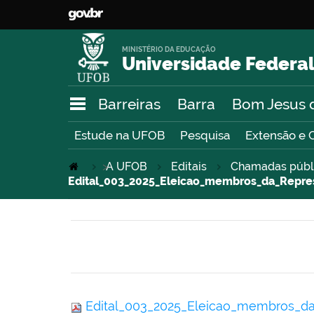
MINISTÉRIO DA EDUCAÇÃO
Universidade Federal
Barreiras
Barra
Bom Jesus 
Estude na UFOB
Pesquisa
Extensão e 
>
A UFOB
Editais
Chamadas públ
Edital_003_2025_Eleicao_membros_da_Repre
Edital_003_2025_Eleicao_membros_da