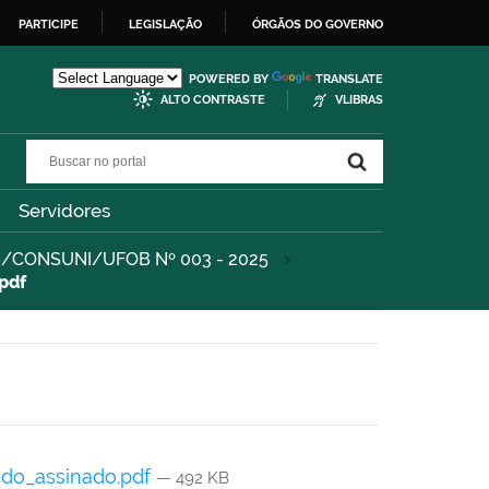
PARTICIPE
LEGISLAÇÃO
ÓRGÃOS DO GOVERNO
POWERED BY
TRANSLATE
ALTO CONTRASTE
VLIBRAS
Buscar no portal
Buscar no portal
Servidores
/CONSUNI/UFOB Nº 003 - 2025
pdf
do_assinado.pdf
— 492 KB