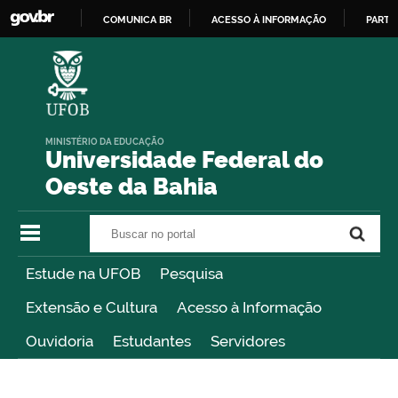
COMUNICA BR
ACESSO À INFORMAÇÃO
PARTI
IR
PARA
O
CONTEÚDO
MINISTÉRIO DA EDUCAÇÃO
Universidade Federal do
Oeste da Bahia
Buscar no portal
Buscar no portal
Estude na UFOB
Pesquisa
Extensão e Cultura
Acesso à Informação
Ouvidoria
Estudantes
Servidores