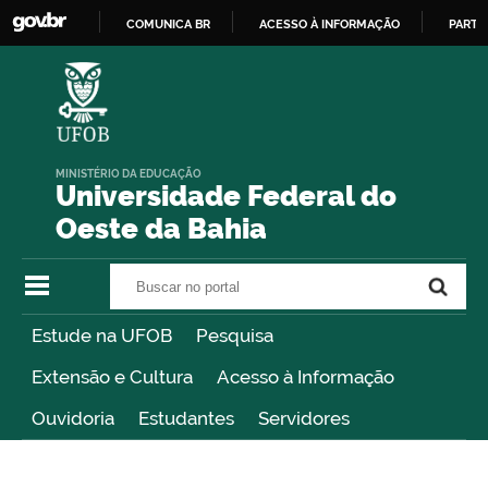
COMUNICA BR
ACESSO À INFORMAÇÃO
PARTI
IR
PARA
O
CONTEÚDO
MINISTÉRIO DA EDUCAÇÃO
Universidade Federal do
Oeste da Bahia
Buscar no portal
Buscar no portal
Estude na UFOB
Pesquisa
Extensão e Cultura
Acesso à Informação
Ouvidoria
Estudantes
Servidores