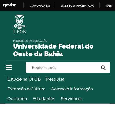
COMUNICA BR
ACESSO À INFORMAÇÃO
PARTI
IR
PARA
O
CONTEÚDO
MINISTÉRIO DA EDUCAÇÃO
Universidade Federal do
Oeste da Bahia
Buscar no portal
Buscar no portal
Estude na UFOB
Pesquisa
Extensão e Cultura
Acesso à Informação
Ouvidoria
Estudantes
Servidores