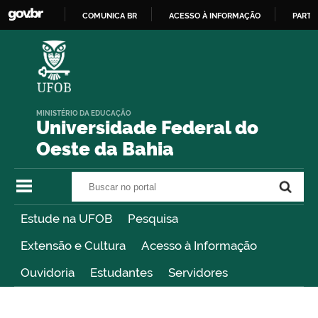
COMUNICA BR
ACESSO À INFORMAÇÃO
PARTI
IR
PARA
O
CONTEÚDO
MINISTÉRIO DA EDUCAÇÃO
Universidade Federal do
Oeste da Bahia
Buscar no portal
Buscar no portal
Estude na UFOB
Pesquisa
Extensão e Cultura
Acesso à Informação
Ouvidoria
Estudantes
Servidores