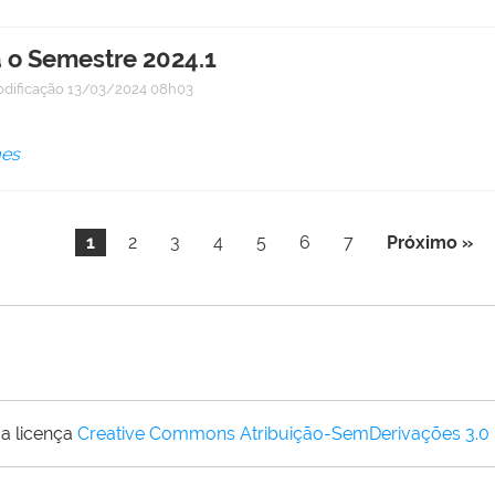
 o Semestre 2024.1
odificação
13/03/2024 08h03
mes
1
2
3
4
5
6
7
Próximo »
a licença
Creative Commons Atribuição-SemDerivações 3.0