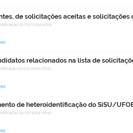
ntes, de solicitações aceitas e solicitaçõe
odificação
06/03/2024 15h21
mes
didatos relacionados na lista de solicita
odificação
12/03/2024 17h40
mes
ento de heteroidentificação do SiSU/UFO
odificação
04/12/2024 10h12
mes