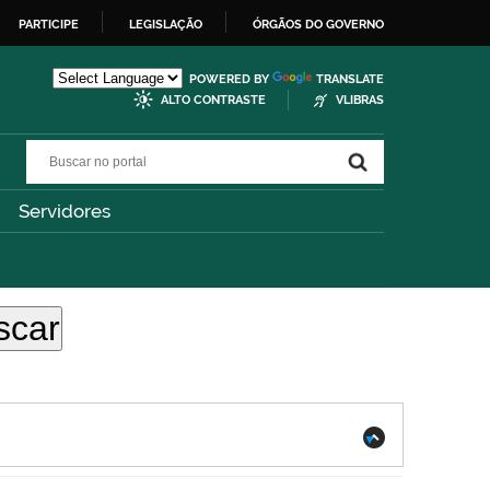
PARTICIPE
LEGISLAÇÃO
ÓRGÃOS DO GOVERNO
POWERED BY
TRANSLATE
ALTO CONTRASTE
VLIBRAS
Buscar no portal
Buscar no portal
Servidores
.