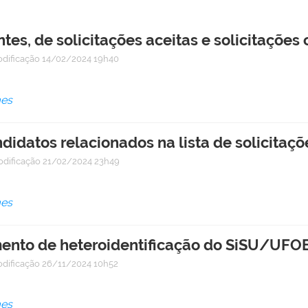
ntes, de solicitações aceitas e solicitaçõe
odificação
14/02/2024 19h40
mes
didatos relacionados na lista de solicitaç
odificação
21/02/2024 23h49
mes
ento de heteroidentificação do SiSU/UFO
odificação
26/11/2024 10h52
mes