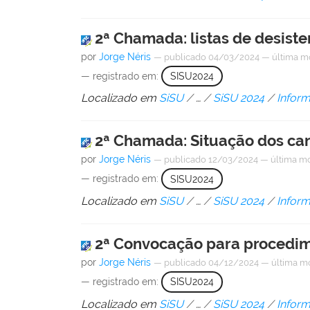
2ª Chamada: listas de desiste
por
Jorge Néris
—
publicado
04/03/2024
—
última m
— registrado em:
SISU2024
Localizado em
SiSU
/
…
/
SiSU 2024
/
Infor
2ª Chamada: Situação dos can
por
Jorge Néris
—
publicado
12/03/2024
—
última m
— registrado em:
SISU2024
Localizado em
SiSU
/
…
/
SiSU 2024
/
Infor
2ª Convocação para procedim
por
Jorge Néris
—
publicado
04/12/2024
—
última m
— registrado em:
SISU2024
Localizado em
SiSU
/
…
/
SiSU 2024
/
Infor