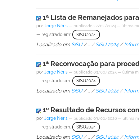
1ª Lista de Remanejados para
por
Jorge Néris
—
publicado
22/02/2024
—
última m
— registrado em:
SISU2024
Localizado em
SiSU
/
…
/
SiSU 2024
/
Infor
1ª Reconvocação para proced
por
Jorge Néris
—
publicado
03/06/2025
—
última m
— registrado em:
SISU2024
Localizado em
SiSU
/
…
/
SiSU 2024
/
Infor
1º Resultado de Recursos co
por
Jorge Néris
—
publicado
03/06/2026
—
última m
— registrado em:
SISU2024
Localizado em
SiSU
/
…
/
SiSU 2024
/
Infor