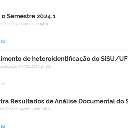
 o Semestre 2024.1
odificação
22/02/2024 15h10
mes
imento de heteroidentificação do SiSU/U
odificação
03/06/2025 18h52
mes
ntra Resultados de Análise Documental d
odificação
03/06/2026 16h43
mes