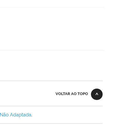
VOLTAR AO TOPO
 Não Adaptada
.