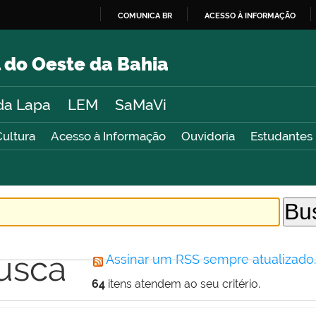
COMUNICA BR
ACESSO À INFORMAÇÃO
IR
PARA
 do Oeste da Bahia
O
CONTEÚDO
da Lapa
LEM
SaMaVi
Cultura
Acesso à Informação
Ouvidoria
Estudantes
usca
Assinar um RSS sempre atualizado
64
itens atendem ao seu critério.