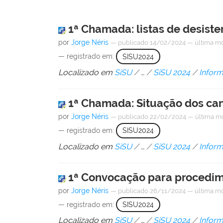
1ª Chamada: listas de desiste
por
Jorge Néris
—
publicado
14/02/2024
—
última m
— registrado em:
SISU2024
Localizado em
SiSU
/
…
/
SiSU 2024
/
Infor
1ª Chamada: Situação dos can
por
Jorge Néris
—
publicado
22/02/2024
—
última m
— registrado em:
SISU2024
Localizado em
SiSU
/
…
/
SiSU 2024
/
Infor
1ª Convocação para procedim
por
Jorge Néris
—
publicado
26/11/2024
—
última m
— registrado em:
SISU2024
Localizado em
SiSU
/
…
/
SiSU 2024
/
Infor