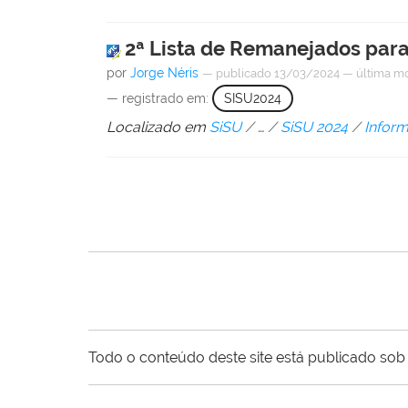
2ª Lista de Remanejados para
por
Jorge Néris
—
publicado
13/03/2024
—
última m
— registrado em:
SISU2024
Localizado em
SiSU
/
…
/
SiSU 2024
/
Infor
Todo o conteúdo deste site está publicado sob 