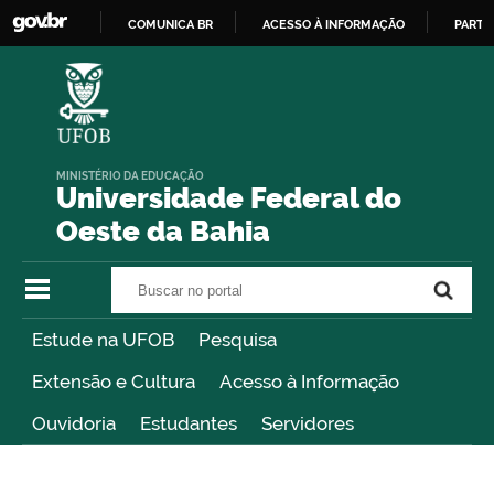
COMUNICA BR
ACESSO À INFORMAÇÃO
PARTI
IR
PARA
O
CONTEÚDO
MINISTÉRIO DA EDUCAÇÃO
Universidade Federal do
Oeste da Bahia
Buscar no portal
Buscar no portal
Estude na UFOB
Pesquisa
Extensão e Cultura
Acesso à Informação
Ouvidoria
Estudantes
Servidores