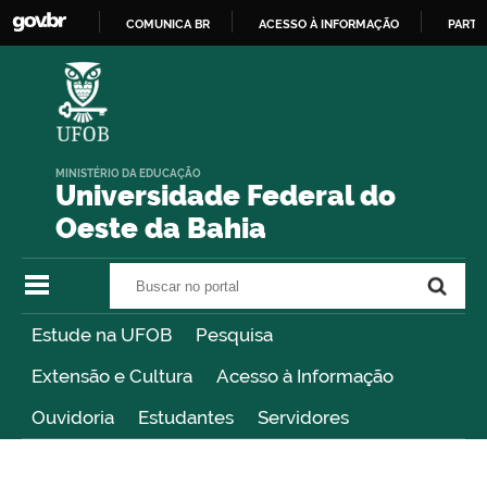
COMUNICA BR
ACESSO À INFORMAÇÃO
PARTI
IR
PARA
O
CONTEÚDO
MINISTÉRIO DA EDUCAÇÃO
Universidade Federal do
Oeste da Bahia
Buscar no portal
Buscar no portal
Estude na UFOB
Pesquisa
Extensão e Cultura
Acesso à Informação
Ouvidoria
Estudantes
Servidores