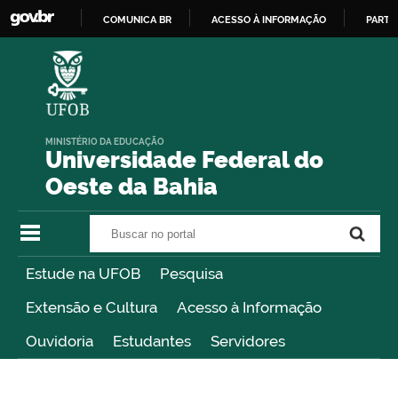
COMUNICA BR
ACESSO À INFORMAÇÃO
PARTI
IR
PARA
O
CONTEÚDO
MINISTÉRIO DA EDUCAÇÃO
Universidade Federal do
Oeste da Bahia
Buscar no portal
Buscar no portal
Estude na UFOB
Pesquisa
Extensão e Cultura
Acesso à Informação
Ouvidoria
Estudantes
Servidores