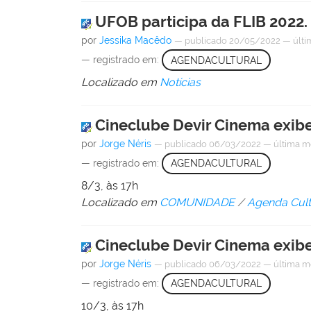
UFOB participa da FLIB 2022
por
Jessika Macêdo
—
publicado
20/05/2022
—
últi
— registrado em:
AGENDACULTURAL
Localizado em
Notícias
Cineclube Devir Cinema exib
por
Jorge Néris
—
publicado
06/03/2022
—
última m
— registrado em:
AGENDACULTURAL
8/3, às 17h
Localizado em
COMUNIDADE
/
Agenda Cult
Cineclube Devir Cinema exibe:
por
Jorge Néris
—
publicado
06/03/2022
—
última m
— registrado em:
AGENDACULTURAL
10/3, às 17h