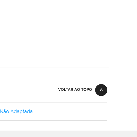
VOLTAR AO TOPO
 Não Adaptada
.