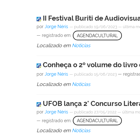
II Festival Buriti de Audiovis
por
Jorge Néris
—
publicado
19/06/2023
—
última m
— registrado em:
AGENDACULTURAL
Localizado em
Notícias
Conheça o 2º volume do livro 
por
Jorge Néris
— registr
—
publicado
15/06/2023
Localizado em
Notícias
UFOB lança 2° Concurso Literá
por
Jorge Néris
—
publicado
27/05/2022
—
última m
— registrado em:
AGENDACULTURAL
Localizado em
Notícias