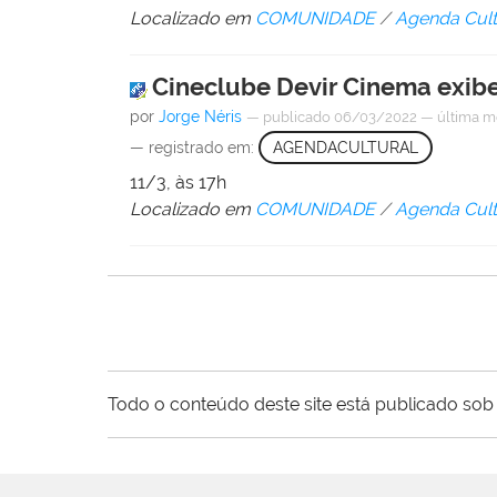
Localizado em
COMUNIDADE
/
Agenda Cult
Cineclube Devir Cinema exibe:
por
Jorge Néris
—
publicado
06/03/2022
—
última m
— registrado em:
AGENDACULTURAL
11/3, às 17h
Localizado em
COMUNIDADE
/
Agenda Cult
Todo o conteúdo deste site está publicado sob 