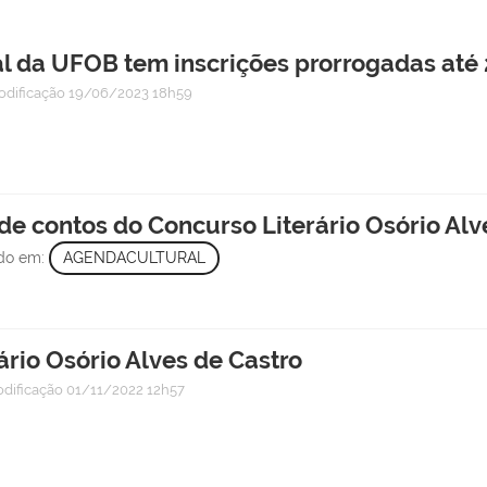
ual da UFOB tem inscrições prorrogadas até 
odificação
19/06/2023 18h59
de contos do Concurso Literário Osório Alv
ado em:
AGENDACULTURAL
rio Osório Alves de Castro
odificação
01/11/2022 12h57