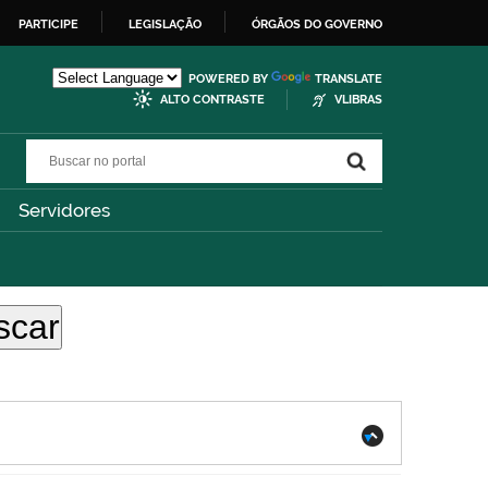
PARTICIPE
LEGISLAÇÃO
ÓRGÃOS DO GOVERNO
POWERED BY
TRANSLATE
ALTO CONTRASTE
VLIBRAS
Buscar no portal
Buscar no portal
Servidores
.