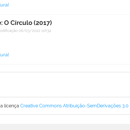
ural
 O Círculo (2017)
odificação
06/03/2022 11h34
ural
a licença
Creative Commons Atribuição-SemDerivações 3.0