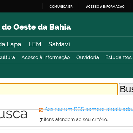
COMUNICA BR
ACESSO À INFORMAÇÃO
IR
PARA
 do Oeste da Bahia
O
CONTEÚDO
da Lapa
LEM
SaMaVi
Cultura
Acesso à Informação
Ouvidoria
Estudantes
usca
Assinar um RSS sempre atualizado
7
itens atendem ao seu critério.