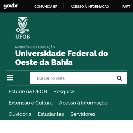
COMUNICA BR
ACESSO À INFORMAÇÃO
PARTI
IR
PARA
O
CONTEÚDO
MINISTÉRIO DA EDUCAÇÃO
Universidade Federal do
Oeste da Bahia
Buscar no portal
Buscar no portal
Estude na UFOB
Pesquisa
Extensão e Cultura
Acesso à Informação
Ouvidoria
Estudantes
Servidores