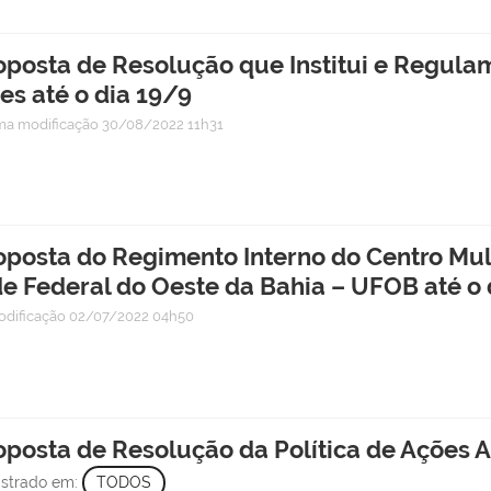
roposta de Resolução que Institui e Regu
s até o dia 19/9
ima modificação
30/08/2022 11h31
oposta do Regimento Interno do Centro Mult
e Federal do Oeste da Bahia – UFOB até o 
odificação
02/07/2022 04h50
oposta de Resolução da Política de Ações A
istrado em:
TODOS