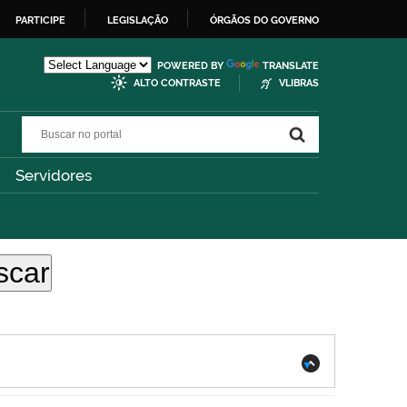
PARTICIPE
LEGISLAÇÃO
ÓRGÃOS DO GOVERNO
POWERED BY
TRANSLATE
ALTO CONTRASTE
VLIBRAS
Buscar no portal
Buscar no portal
Servidores
.