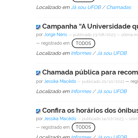
Localizado em
Já sou UFOB
/
Chamadas
Campanha “A Universidade qu
por
Jorge Néris
—
publicado
23/08/2023
—
última m
— registrado em:
TODOS
Localizado em
Informes
/
Já sou UFOB
Chamada pública para recomp
por
Jessika Macêdo
— reg
—
publicado
20/10/2022
Localizado em
Informes
/
Já sou UFOB
Confira os horários dos ônibu
por
Jessika Macêdo
—
publicado
14/07/2023
—
últi
— registrado em:
TODOS
Localizado em
Informes
/
Já sou UFOB