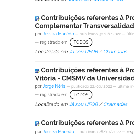
Contribuições referentes à P
Complementar Transversalidade
por
Jessika Macêdo
—
publicado
30/08/2022
—
últ
— registrado em:
TODOS
Localizado em
Já sou UFOB
/
Chamadas
Contribuições referentes à Pr
Vitória - CMSMV da Universidad
por
Jorge Néris
—
publicado
22/06/2022
—
última m
— registrado em:
TODOS
Localizado em
Já sou UFOB
/
Chamadas
Contribuições referentes à Pr
por
Jessika Macêdo
— reg
—
publicado
28/10/2022