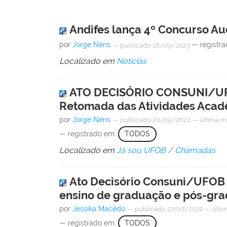
Andifes lança 4º Concurso Au
por
Jorge Néris
— registr
—
publicado
18/09/2023
Localizado em
Notícias
ATO DECISÓRIO CONSUNI/UFOB
Retomada das Atividades Acad
por
Jorge Néris
—
publicado
20/09/2022
—
última m
— registrado em:
TODOS
Localizado em
Já sou UFOB
/
Chamadas
Ato Decisório Consuni/UFOB N
ensino de graduação e pós-grad
por
Jessika Macêdo
—
publicado
27/07/2022
—
últi
— registrado em:
TODOS