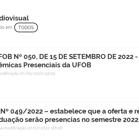
diovisual
ado em:
TODOS
 Nº 050, DE 15 DE SETEMBRO DE 2022 - A
êmicas Presenciais da UFOB
odificação
20/09/2022 15h29
º 049/2022 – estabelece que a oferta e re
uação serão presencias no semestre 2022.
ma modificação
27/07/2022 18h08