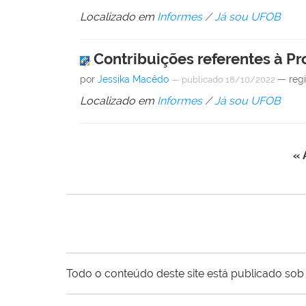
Localizado em
Informes
/
Já sou UFOB
Contribuições referentes à P
por
Jessika Macêdo
— reg
—
publicado
18/10/2022
Localizado em
Informes
/
Já sou UFOB
« 
Todo o conteúdo deste site está publicado sob 