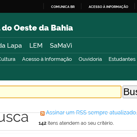
COMUNICA BR
ACESSO À INFORMAÇÃO
IR
PARA
 do Oeste da Bahia
O
CONTEÚDO
da Lapa
LEM
SaMaVi
Cultura
Acesso à Informação
Ouvidoria
Estudantes
usca
Assinar um RSS sempre atualizado
142
itens atendem ao seu critério.