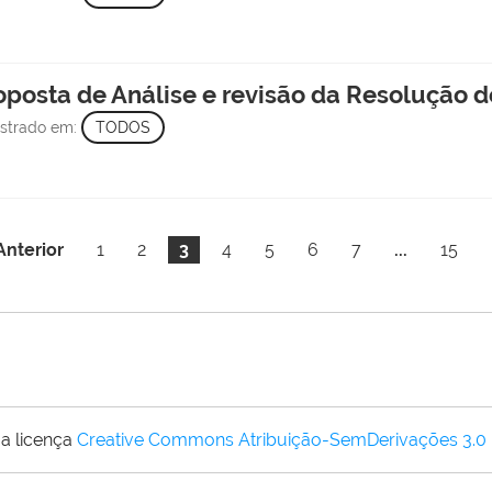
roposta de Análise e revisão da Resolução
istrado em:
TODOS
Anterior
1
2
3
4
5
6
7
...
15
a licença
Creative Commons Atribuição-SemDerivações 3.0