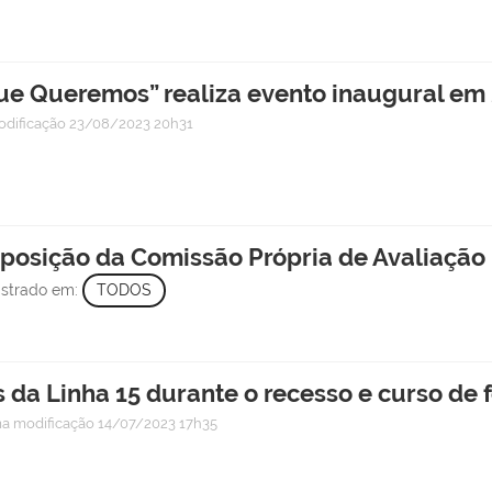
e Queremos” realiza evento inaugural em 
odificação
23/08/2023 20h31
osição da Comissão Própria de Avaliação 
istrado em:
TODOS
s da Linha 15 durante o recesso e curso de f
ma modificação
14/07/2023 17h35