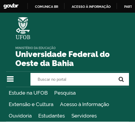
COMUNICA BR
ACESSO À INFORMAÇÃO
PARTI
IR
PARA
O
CONTEÚDO
MINISTÉRIO DA EDUCAÇÃO
Universidade Federal do
Oeste da Bahia
Buscar no portal
Buscar no portal
Estude na UFOB
Pesquisa
Extensão e Cultura
Acesso à Informação
Ouvidoria
Estudantes
Servidores