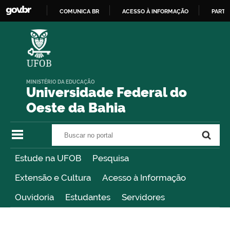
COMUNICA BR
ACESSO À INFORMAÇÃO
PARTI
IR
PARA
O
CONTEÚDO
MINISTÉRIO DA EDUCAÇÃO
Universidade Federal do
Oeste da Bahia
Buscar no portal
Buscar no portal
Estude na UFOB
Pesquisa
Extensão e Cultura
Acesso à Informação
Ouvidoria
Estudantes
Servidores