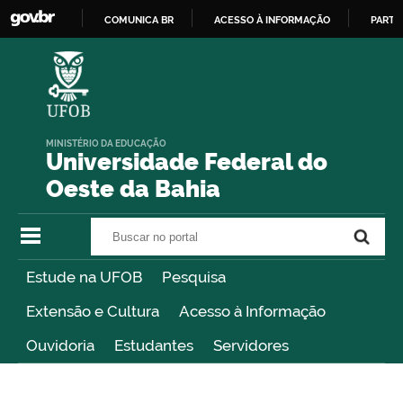
COMUNICA BR
ACESSO À INFORMAÇÃO
PARTI
IR
PARA
O
CONTEÚDO
MINISTÉRIO DA EDUCAÇÃO
Universidade Federal do
Oeste da Bahia
Buscar no portal
Buscar no portal
Estude na UFOB
Pesquisa
Extensão e Cultura
Acesso à Informação
Ouvidoria
Estudantes
Servidores