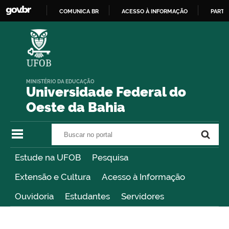
COMUNICA BR
ACESSO À INFORMAÇÃO
PARTI
IR
PARA
O
CONTEÚDO
MINISTÉRIO DA EDUCAÇÃO
Universidade Federal do
Oeste da Bahia
Buscar no portal
Buscar no portal
Estude na UFOB
Pesquisa
Extensão e Cultura
Acesso à Informação
Ouvidoria
Estudantes
Servidores