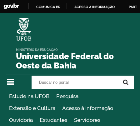
COMUNICA BR
ACESSO À INFORMAÇÃO
PARTI
IR
PARA
O
CONTEÚDO
MINISTÉRIO DA EDUCAÇÃO
Universidade Federal do
Oeste da Bahia
Buscar no portal
Buscar no portal
Estude na UFOB
Pesquisa
Extensão e Cultura
Acesso à Informação
Ouvidoria
Estudantes
Servidores