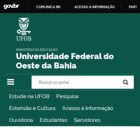
COMUNICA BR
ACESSO À INFORMAÇÃO
PARTI
IR
PARA
O
CONTEÚDO
MINISTÉRIO DA EDUCAÇÃO
Universidade Federal do
Oeste da Bahia
Buscar no portal
Buscar no portal
Estude na UFOB
Pesquisa
Extensão e Cultura
Acesso à Informação
Ouvidoria
Estudantes
Servidores