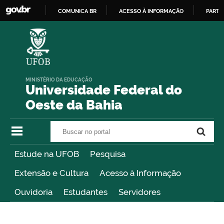
COMUNICA BR
ACESSO À INFORMAÇÃO
PARTI
IR
PARA
O
CONTEÚDO
MINISTÉRIO DA EDUCAÇÃO
Universidade Federal do
Oeste da Bahia
Buscar no portal
Buscar no portal
Estude na UFOB
Pesquisa
Extensão e Cultura
Acesso à Informação
Ouvidoria
Estudantes
Servidores