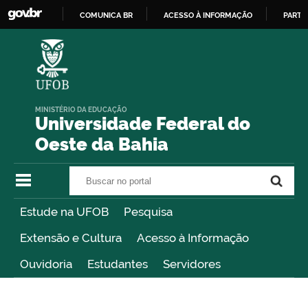
COMUNICA BR
ACESSO À INFORMAÇÃO
PARTI
IR
PARA
O
CONTEÚDO
MINISTÉRIO DA EDUCAÇÃO
Universidade Federal do
Oeste da Bahia
Buscar no portal
Buscar no portal
Estude na UFOB
Pesquisa
Extensão e Cultura
Acesso à Informação
Ouvidoria
Estudantes
Servidores