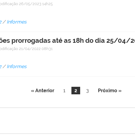
odificação
26/05/2023 14h25
2
/
Informes
ções prorrogadas até as 18h do dia 25/04/2
odificação
21/04/2022 08h31
2
/
Informes
« Anterior
1
2
3
Próximo »