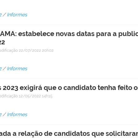
2
/
Informes
MA: estabelece novas datas para a public
22
odificação
22/07/2022 20h02
2
/
Informes
 2023 exigirá que o candidato tenha feito 
odificação
12/05/2022 14h15
2
/
Informes
ada a relação de candidatos que solicitara