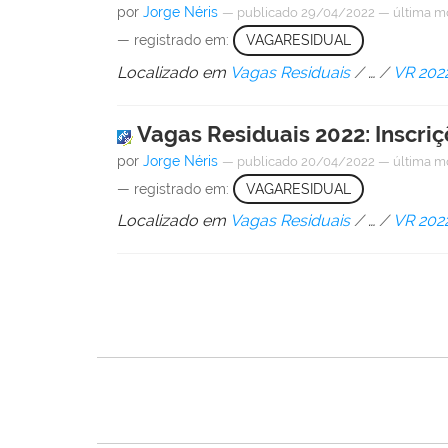
por
Jorge Néris
—
publicado
29/04/2022
—
última m
— registrado em:
VAGARESIDUAL
Localizado em
Vagas Residuais
/
…
/
VR 202
Vagas Residuais 2022: Inscri
por
Jorge Néris
—
publicado
20/04/2022
—
última m
— registrado em:
VAGARESIDUAL
Localizado em
Vagas Residuais
/
…
/
VR 202