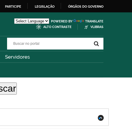
PARTICIPE
LEGISLAÇÃO
ÓRGÃOS DO GOVERNO
POWERED BY
TRANSLATE
ALTO CONTRASTE
VLIBRAS
Buscar no portal
Buscar no portal
Servidores
.