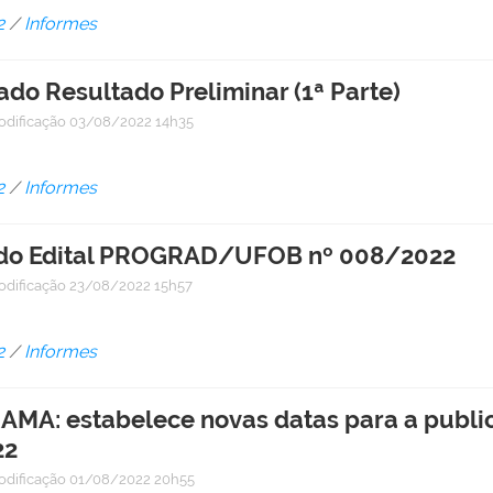
2
/
Informes
do Resultado Preliminar (1ª Parte)
odificação
03/08/2022 14h35
2
/
Informes
1 do Edital PROGRAD/UFOB nº 008/2022
odificação
23/08/2022 15h57
2
/
Informes
MA: estabelece novas datas para a public
22
odificação
01/08/2022 20h55