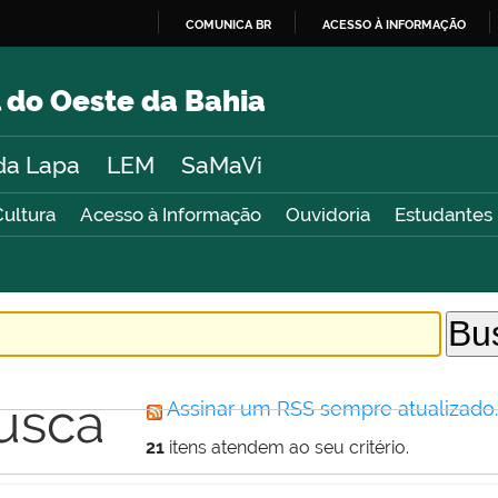
COMUNICA BR
ACESSO À INFORMAÇÃO
IR
PARA
 do Oeste da Bahia
O
CONTEÚDO
da Lapa
LEM
SaMaVi
Cultura
Acesso à Informação
Ouvidoria
Estudantes
usca
Assinar um RSS sempre atualizado
21
itens atendem ao seu critério.