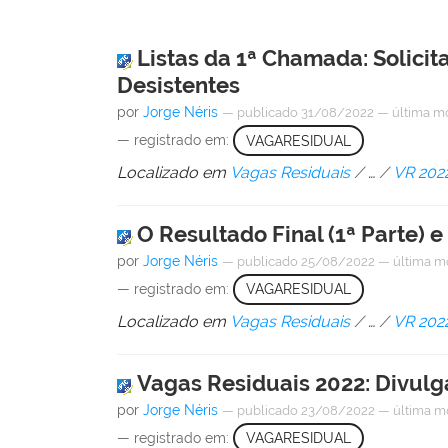
Listas da 1ª Chamada: Solicit
Desistentes
por
Jorge Néris
—
publicado
31/08/2022
—
última m
— registrado em:
VAGARESIDUAL
Localizado em
Vagas Residuais
/
…
/
VR 202
O Resultado Final (1ª Parte) 
por
Jorge Néris
—
publicado
25/08/2022
—
última m
— registrado em:
VAGARESIDUAL
Localizado em
Vagas Residuais
/
…
/
VR 202
Vagas Residuais 2022: Divulga
por
Jorge Néris
—
publicado
23/08/2022
—
última m
— registrado em:
VAGARESIDUAL