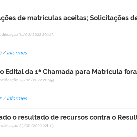
ações de matrículas aceitas; Solicitações 
odificação
31/08/2022 20h43
2
/
Informes
e o Edital da 1ª Chamada para Matrícula fo
odificação
25/08/2022 20h54
2
/
Informes
do o resultado de recursos contra o Result
odificação
23/08/2022 22h15