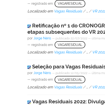
— registrado em:
VAGARESIDUAL
Localizado em
Vagas Residuais
/
…
/
VR 202
Retificação nº 1 do CRONOGRA
etapas subsequentes do VR 20
por
Jorge Néris
—
publicado
22/07/2022
—
última m
— registrado em:
VAGARESIDUAL
Localizado em
Vagas Residuais
/
…
/
VR 202
Seleção para Vagas Residuais
por
Jorge Néris
—
publicado
12/05/2022
—
última m
— registrado em:
VAGARESIDUAL
Localizado em
Vagas Residuais
/
…
/
VR 202
Vagas Residuais 2022: Divulg